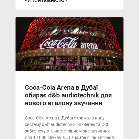
ЧИТАТИ ПОВНІСТЮ >
Coca-Cola Arena в Дубаї
обирає d&b audiotechnik для
нового еталону звучання
Coca-Cola Arena в Дубаї отримала нову
систему d&b audiotechnik: SL-Series та CCL
забезпечують чисте, рівномірне звучання
для 17 000 слухачів. Дізнайтеся, як апгрейд