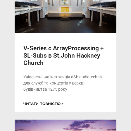
V-Series с ArrayProcessing +
SL-Subs в St.John Hackney
Church
Універсальна інсталяція d&b audiotechnik
для служб та концертів у церкві
будівництва 1275 року
ЧИТАТИ ПОВНІСТЮ >