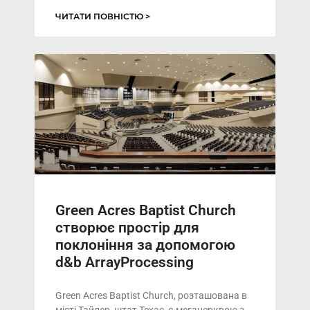
ЧИТАТИ ПОВНІСТЮ >
Green Acres Baptist Church
створює простір для
поклоніння за допомогою
d&b ArrayProcessing
Green Acres Baptist Church, розташована в
місті Тайлер, штат Техас, є мегацерквою з