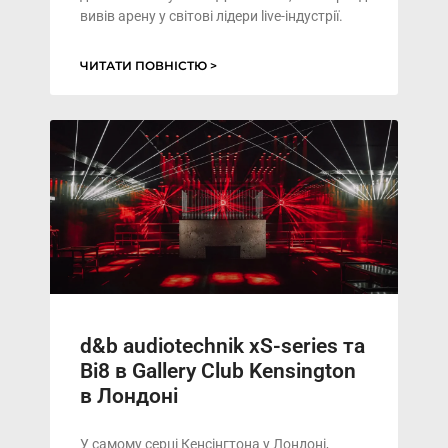
вивів арену у світові лідери live-індустрії.
ЧИТАТИ ПОВНІСТЮ >
d&b audiotechnik xS-series та
Bi8 в Gallery Club Kensington
в Лондоні
У самому серці Кенсінгтона у Лондоні,