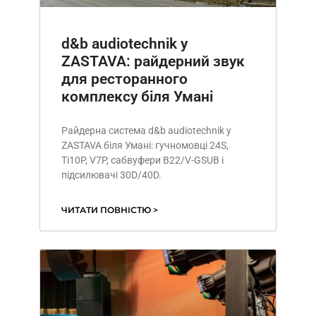
d&b audiotechnik у
ZASTAVA: райдерний звук
для ресторанного
комплексу біля Умані
Райдерна система d&b audiotechnik у
ZASTAVA біля Умані: гучномовці 24S,
Ti10P, V7P, сабвуфери B22/V-GSUB і
підсилювачі 30D/40D.
ЧИТАТИ ПОВНІСТЮ >