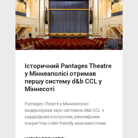
Історичний Pantages Theatre
у Міннеаполісі отримав
першу систему d&b CCL у
Міннесоті
Pantages Theatre у Міннеаполісі
модернізував звук системою d&b CCL з
кардіоїдним контролем, рівномірним
покриттям і rider-friendly можливостями.