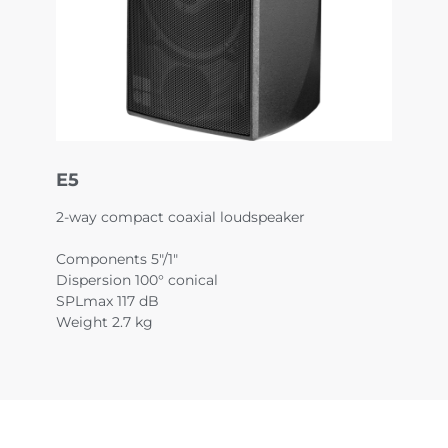
E5
2-way compact coaxial loudspeaker
Components 5"/1"
Dispersion 100° conical
SPLmax 117 dB
Weight 2.7 kg
18