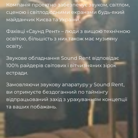
Компанія проектно забезпечує звуком, світлом,
сценою і світлодіодними екранами будь-який
майданчик Києва та України.
Фахівці «Саунд Рент» – люди з вищою технічною
освітою, більшість з них також має музичну
освіту.
Звукове обладнання Sound Rent відповідає
100% райдерів світових і вітчизняних зірок
естради.
Замовляючи звукову апаратуру у Sound Rent,
ви отримуєте бездоганний по таймінгу
відпрацьований захід з урахуванням концепції
та ваших побажань.