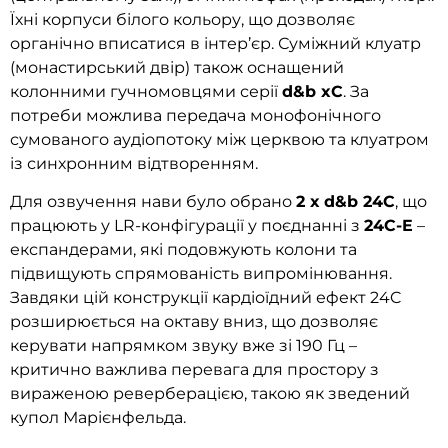
Їхні корпуси білого кольору, що дозволяє
органічно вписатися в інтер’єр. Суміжний клуатр
(монастирський двір) також оснащений
колонними гучномовцями серії
d&b xC
. За
потреби можлива передача монофонічного
сумованого аудіопотоку між церквою та клуатром
із синхронним відтворенням.
Для озвучення нави було обрано
2 х d&b 24C
, що
працюють у LR-конфігурації у поєднанні з
24C-E
–
експандерами, які подовжують колони та
підвищують спрямованість випромінювання.
Завдяки цій конструкції кардіоїдний ефект 24C
розширюється на октаву вниз, що дозволяє
керувати напрямком звуку вже зі 190 Гц –
критично важлива перевага для простору з
вираженою реверберацією, такою як зведений
купол Марієнфельда.