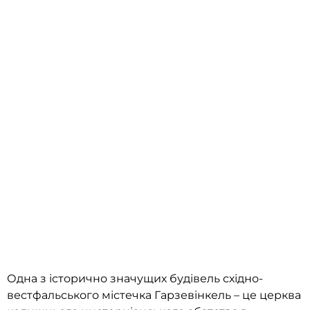
Одна з історично значущих будівель східно-
вестфальського містечка Гарзевінкель – це церква