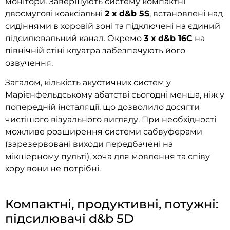
монітори. Завершують систему компактні
двосмугові коаксіальні
2 х d&b 5S
, встановлені над
сидіннями в хоровій зоні та підключені на єдиний
підсилювальний канал. Окремо
3 х d&b 16C
на
північній стіні клуатра забезпечують його
озвучення.
Загалом, кількість акустичних систем у
Марієнфельдському абатстві сьогодні менша, ніж у
попередній інсталяції, що дозволило досягти
чистішого візуального вигляду. При необхідності
можливе розширення системи сабвуферами
(зарезервовані виходи передбачені на
мікшерному пульті), хоча для мовлення та співу
хору вони не потрібні.
Компактні, продуктивні, потужні:
підсилювачі d&b 5D