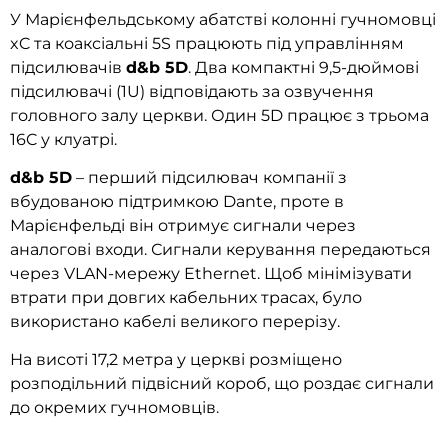
У Марієнфельдському абатстві колонні гучномовці
xC та коаксіальні 5S працюють під управлінням
підсилювачів
d&b 5D
. Два компактні 9,5-дюймові
підсилювачі (1U) відповідають за озвучення
головного залу церкви. Один 5D працює з трьома
16C у клуатрі.
d&b 5D
– перший підсилювач компанії з
вбудованою підтримкою Dante, проте в
Марієнфельді він отримує сигнали через
аналогові входи. Сигнали керування передаються
через VLAN-мережу Ethernet. Щоб мінімізувати
втрати при довгих кабельних трасах, було
використано кабелі великого перерізу.
На висоті 17,2 метра у церкві розміщено
розподільний підвісний короб, що роздає сигнали
до окремих гучномовців.