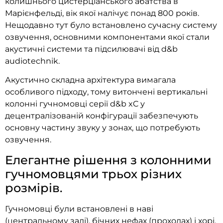
колишнього цистерціанського абатства в
Марієнфельді, вік якої налічує понад 800 років.
Нещодавно тут було встановлено сучасну систему
озвучення, основними компонентами якої стали
акустичні системи та підсилювачі від d&b
audiotechnik.
Акустично складна архітектура вимагала
особливого підходу, тому витончені вертикальні
колонні гучномовці серії d&b xC у
децентралізованій конфігурації забезпечують
основну частину звуку у зонах, що потребують
озвучення.
Елегантне рішення з колонними
гучномовцями трьох різних
розмірів.
Гучномовці були встановлені в наві
(центральному залі), бічних нефах (проходах) і хорі.