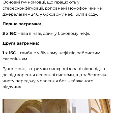
Основні гучномовці, що працюють у
стереоконфігурації, доповнені монофонічними
джерелами – 24C у боковому нефі біля входу.
Перша затримка:
3 х 16C
– два в наві, один у боковому нефі.
Друга затримка:
1 х 16C
– глибше у бічному нефі під ребристим
склепінням.
Гучномовці затримки синхронізовані відповідно
до відтворення основної системи, що забезпечує
чисту передачу мовлення без небажаного
відлуння.