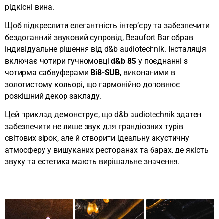
рідкісні вина.
Щоб підкреслити елегантність інтер’єру та забезпечити
бездоганний звуковий супровід, Beaufort Bar обрав
індивідуальне рішення від d&b audiotechnik. Інсталяція
включає чотири гучномовці
d&b 8S
у поєднанні з
чотирма сабвуферами
Bi8-SUB
, виконаними в
золотистому кольорі, що гармонійно доповнює
розкішний декор закладу.
Цей приклад демонструє, що d&b audiotechnik здатен
забезпечити не лише звук для грандіозних турів
світових зірок, але й створити ідеальну акустичну
атмосферу у вишуканих ресторанах та барах, де якість
звуку та естетика мають вирішальне значення.