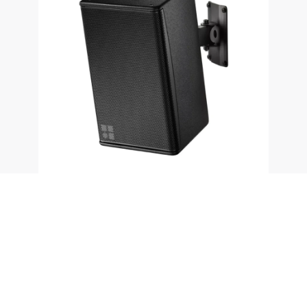
8S
Installation specific 2-way compact coaxial
loudspeaker
4