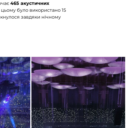
лючає
465 акустичних
и цьому було використано 15
ркнулося завдяки нічному