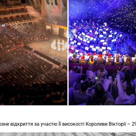
озне відкриття за участю Її високості Королеви Вікторії – 2