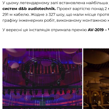
У цьому легендарному залі встановлена найбільша 
систем d&b audiotechnik.
Проект вартістю понад 2 м
291 м кабелю. Жодне з 327 шоу, що мали місце прот
графіку інженерних робіт, виконаному монтажною 
У вересні ця інсталяція отримала премію
AV-2019 – 