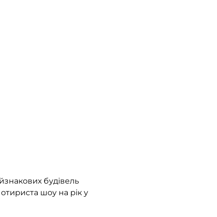
айзнакових будівель
чотириста шоу на рік у