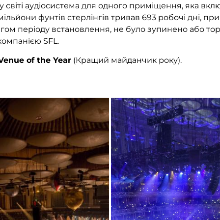
у світі аудіосистема для одного приміщення, яка вк
ільйони фунтів стерлінгів тривав 693 робочі дні, пр
ягом періоду встановлення, не було зупинено або то
компанією SFL.
Venue of the Year
(Кращий майданчик року).