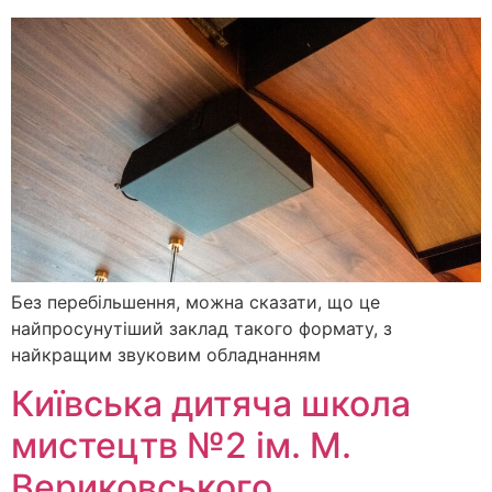
Без перебільшення, можна сказати, що це
найпросунутіший заклад такого формату, з
найкращим звуковим обладнанням
Київська дитяча школа
мистецтв №2 ім. М.
Вериковського