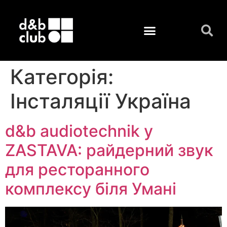
Категорія:
Інсталяції Україна
d&b audiotechnik у
ZASTAVA: райдерний звук
для ресторанного
комплексу біля Умані