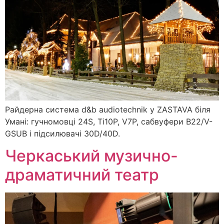
Райдерна система d&b audiotechnik у ZASTAVA біля
Умані: гучномовці 24S, Ti10P, V7P, сабвуфери B22/V-
GSUB і підсилювачі 30D/40D.
Черкаський музично-
драматичний театр