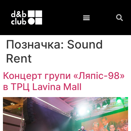
Позначка:
Sound
Rent
Концерт групи «Ляпіс-98»
в ТРЦ Lavina Mall