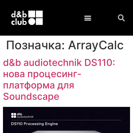
Позначка:
ArrayCalc
d&b audiotechnik DS110:
нова процесинг-
платформа для
Soundscape