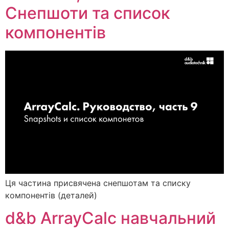
Снепшоти та список
компонентів
Ця частина присвячена снепшотам та списку
компонентів (деталей)
d&b ArrayCalc навчальний