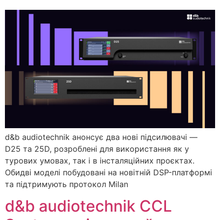
d&b audiotechnik анонсує два нові підсилювачі —
D25 та 25D, розроблені для використання як у
турових умовах, так і в інсталяційних проєктах.
Обидві моделі побудовані на новітній DSP-платформі
та підтримують протокол Milan
d&b audiotechnik CCL