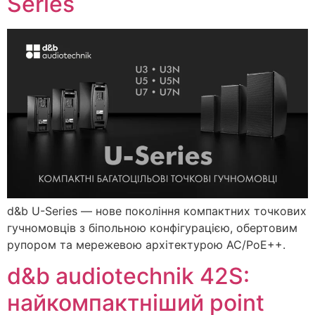
Series
d&b U-Series — нове покоління компактних точкових
гучномовців з біпольною конфігурацією, обертовим
рупором та мережевою архітектурою AC/PoE++.
d&b audiotechnik 42S:
найкомпактніший point