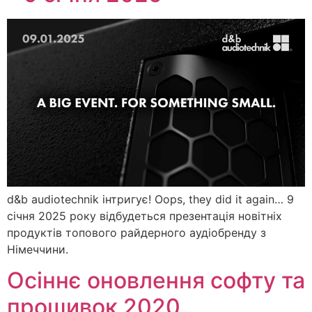
d&b audiotechnik інтригує! Oops, they did it again… 9
січня 2025 року відбудеться презентація новітніх
продуктів топового райдерного аудіобренду з
Німеччини.
Осіннє оновлення софту та
прошивок 2020