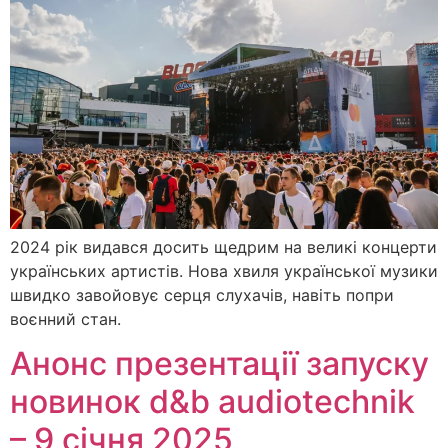
2024 рік видався досить щедрим на великі концерти
українських артистів. Нова хвиля української музики
швидко завойовує серця слухачів, навіть попри
воєнний стан.
Анонс презентації запуску
новинок d&b audiotechnik
– 9 січня 2025