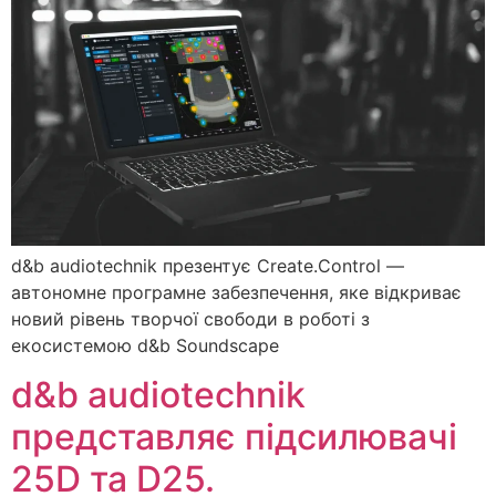
d&b audiotechnik презентує Create.Control —
автономне програмне забезпечення, яке відкриває
новий рівень творчої свободи в роботі з
екосистемою d&b Soundscape
d&b audiotechnik
представляє підсилювачі
25D та D25.