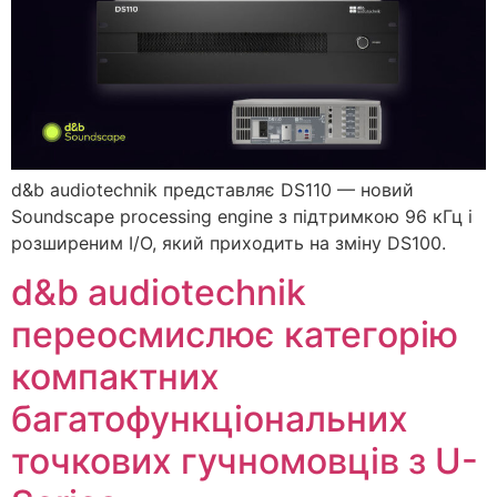
d&b audiotechnik представляє DS110 — новий
Soundscape processing engine з підтримкою 96 кГц і
розширеним I/O, який приходить на зміну DS100.
d&b audiotechnik
переосмислює категорію
компактних
багатофункціональних
точкових гучномовців з U-