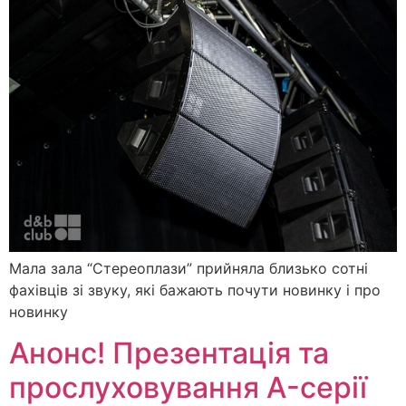
Мала зала “Стереоплази” прийняла близько сотні
фахівців зі звуку, які бажають почути новинку і про
новинку
Анонс! Презентація та
прослуховування A-серії