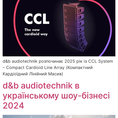
d&b audiotechnik розпочинає 2025 рік із CCL System
– Compact Cardioid Line Array (Компактний
Кардіоїдний Лінійний Масив)
d&b audiotechnik в
українському шоу-бізнесі
2024