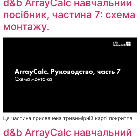
d&b ArrayCalc навчальний
посібник, частина 7: схема
монтажу.
Ця частина присвячена тривимірній карті покриття
d&b ArrayCalc навчальний