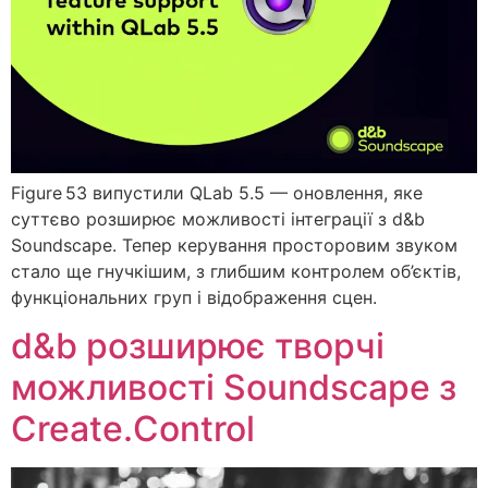
Figure 53 випустили QLab 5.5 — оновлення, яке
суттєво розширює можливості інтеграції з d&b
Soundscape. Тепер керування просторовим звуком
стало ще гнучкішим, з глибшим контролем об’єктів,
функціональних груп і відображення сцен.
d&b розширює творчі
можливості Soundscape з
Create.Control