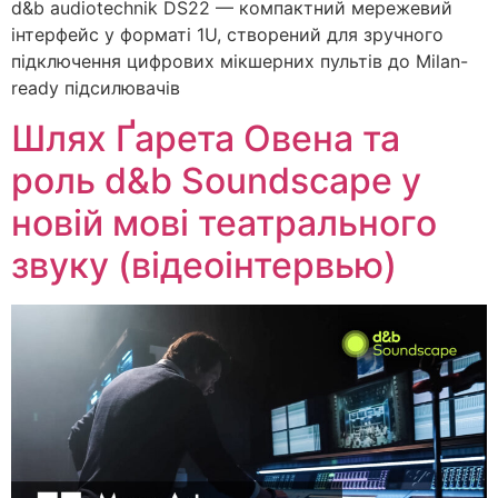
d&b audiotechnik DS22 — компактний мережевий
інтерфейс у форматі 1U, створений для зручного
підключення цифрових мікшерних пультів до Milan-
ready підсилювачів
Шлях Ґарета Овена та
роль d&b Soundscape у
новій мові театрального
звуку (відеоінтервью)