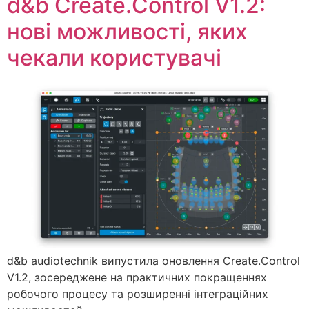
d&b Create.Control V1.2:
нові можливості, яких
чекали користувачі
d&b audiotechnik випустила оновлення Create.Control
V1.2, зосереджене на практичних покращеннях
робочого процесу та розширенні інтеграційних