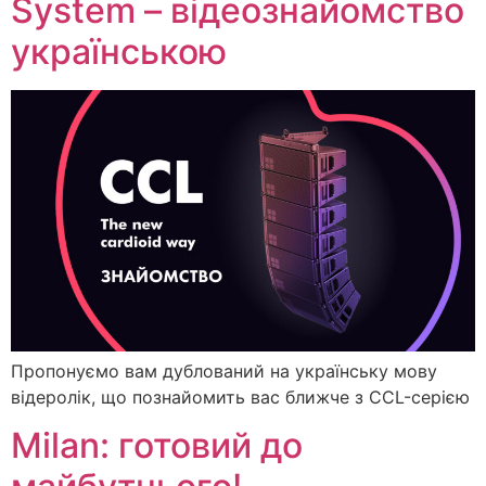
System – відеознайомство
українською
Пропонуємо вам дублований на українську мову
відеролік, що познайомить вас ближче з CCL-серією
Milan: готовий до