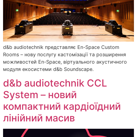
d&b audiotechnik представляє En-Space Custom
Rooms – нову послугу кастомізації та розширення
можливостей En-Space, віртуального акустичного
модуля екосистеми d&b Soundscape.
d&b audiotechnik CCL
System – новий
компактний кардіоїдний
лінійний масив