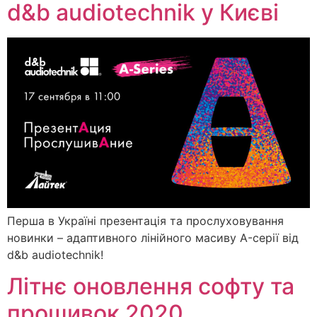
d&b audiotechnik у Києві
Перша в Україні презентація та прослуховування
новинки – адаптивного лінійного масиву A-серії від
d&b audiotechnik!
Літнє оновлення софту та
прошивок 2020