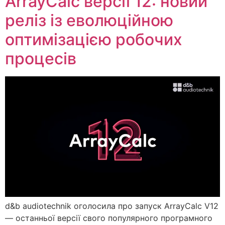
ArrayCalc версії 12: новий
реліз із еволюційною
оптимізацією робочих
процесів
d&b audiotechnik оголосила про запуск ArrayCalc V12
— останньої версії свого популярного програмного