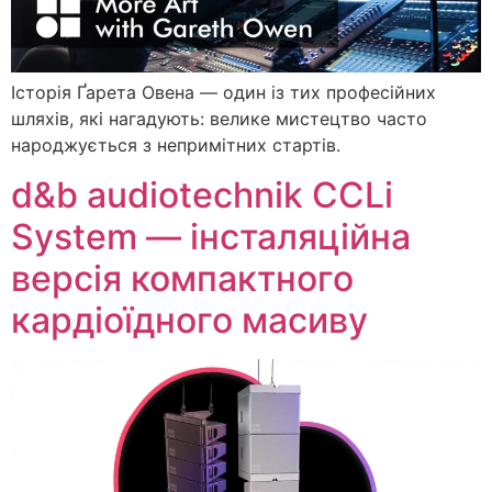
Історія Ґарета Овена — один із тих професійних
шляхів, які нагадують: велике мистецтво часто
народжується з непримітних стартів.
d&b audiotechnik CCLi
System — інсталяційна
версія компактного
кардіоїдного масиву