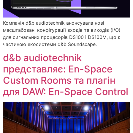
Компанія d&b audiotechnik анонсувала нові
масштабовані конфігурації входів та виходів (I/O)
для сигнальних процесорів DS100 і DS100M, що є
частиною екосистеми d&b Soundscape.
d&b audiotechnik
представляє: En-Space
Custom Rooms та плагін
для DAW: En-Space Control