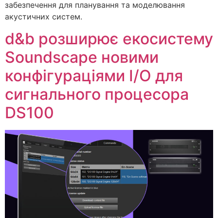
забезпечення для планування та моделювання
акустичних систем.
d&b розширює екосистему
Soundscape новими
конфігураціями I/O для
сигнального процесора
DS100