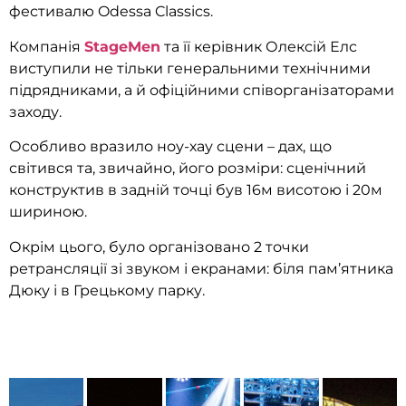
фестивалю Odessa Classics.
Компанія
StageMen
та її керівник Олексій Елс
виступили не тільки генеральними технічними
підрядниками, а й офіційними співорганізаторами
заходу.
Особливо вразило ноу-хау сцени – дах, що
світився та, звичайно, його розміри: сценічний
конструктив в задній точці був 16м висотою і 20м
шириною.
Окрім цього, було організовано 2 точки
ретрансляції зі звуком і екранами: біля пам’ятника
Дюку і в Грецькому парку.