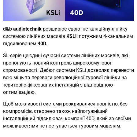
d&b audiotechnik
розширює свою інсталяційну лінійку
системою лінійних масивів
KSLi
і потужним 4-канальним
підсилювачем
40D.
SL-серія це єдині сучасні системи лінійних масивів, які
пропонують повний контроль широкосмугової
спрямованості. Дебют системи KSLi дозволяє перенести
всю міць та переваги революційної турової лінійки на
територію фіксованих інсталяцій з відповідною
оптимізацією.
Щоб можливості системи розкривалися повністю, без
компромісів, створено також найпотужніший
інсталяційний підсилювач компанії 40D, який за своїми
можливостями не поступається туровим моделям.