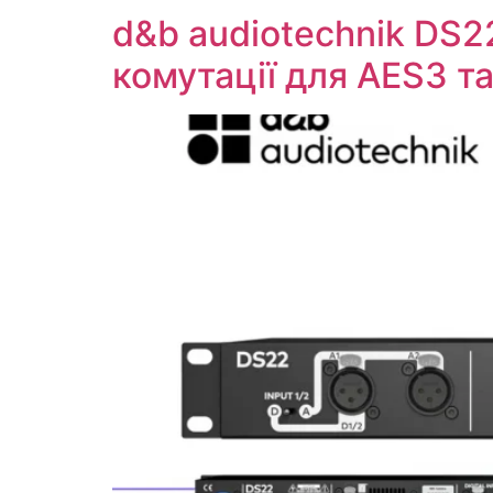
d&b audiotechnik DS2
комутації для AES3 та