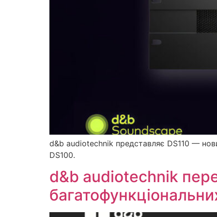
d&b audiotechnik представляє DS110 — нов
DS100.
d&b audiotechnik пе
багатофункціональних