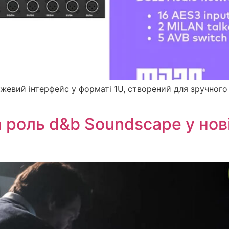
жевий інтерфейс у форматі 1U, створений для зручного
 роль d&b Soundscape у нов
)