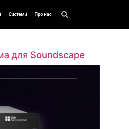
и
Системи
Про нас
рма для Soundscape