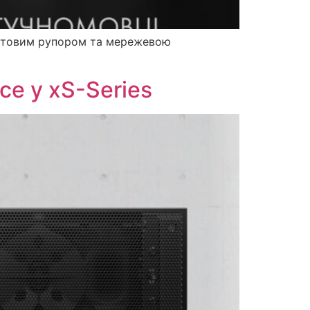
бертовим рупором та мережевою
ce у xS-Series