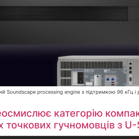
ий Soundscape processing engine з підтримкою 96 кГц і 
реосмислює категорію компа
 точкових гучномовців з U-