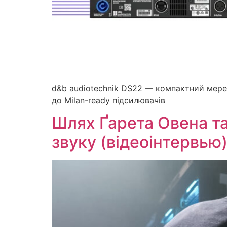
d&b audiotechnik DS22 — компактний мере
до Milan-ready підсилювачів
Шлях Ґарета Овена та
звуку (відеоінтервью