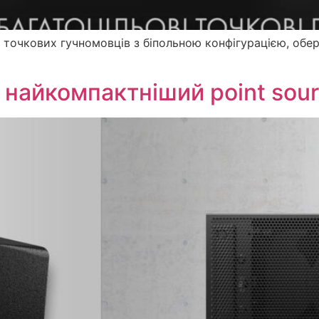
х точкових гучномовців з біпольною конфігурацією, о
 найкомпактніший point sour