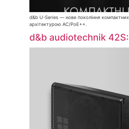
d&b U-Series — нове покоління компактни
архітектурою AC/PoE++.
d&b audiotechnik 42S: