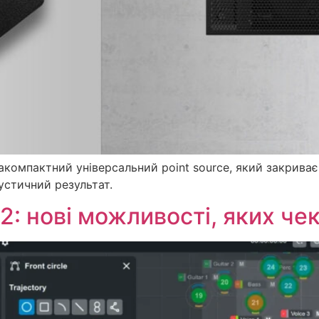
компактний універсальний point source, який закриває т
устичний результат.
.2: нові можливості, яких че