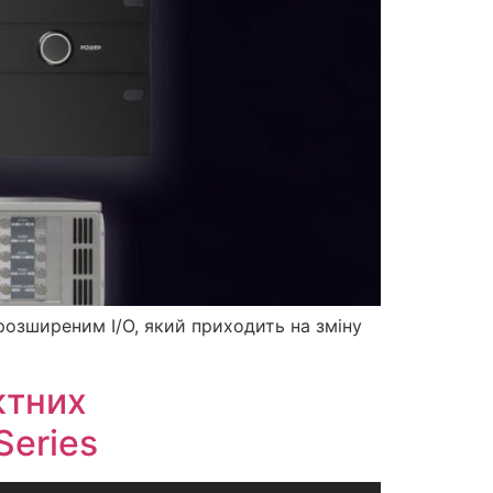
розширеним I/O, який приходить на зміну
ктних
Series