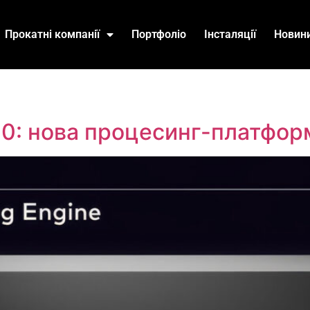
Прокатні компанії
Портфоліо
Інсталяції
Новин
10: нова процесинг-платфо